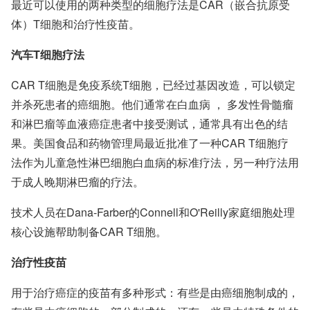
最近可以使用的两种类型的细胞疗法是CAR（嵌合抗原受
体）T细胞和治疗性疫苗。
汽车T细胞疗法
CAR T细胞
是免疫系统T细胞，已经过基因改造，可以锁定
并杀死患者的癌细胞。他们通常在
白血病
，
多发性骨髓瘤
和
淋巴瘤
等血液癌症患者中接受测试，通常具有出色的结
果。美国食品和药物管理局最近批准了一种CAR T细胞疗
法作为
儿童急性淋巴细胞白血病的
标准疗法，另一种疗法用
于
成人晚期淋巴瘤的
疗法。
技术人员在Dana-Farber的Connell和O'Reilly家庭细胞处理
核心设施帮助制备CAR T细胞。
治疗性疫苗
用于治疗癌症的疫苗有多种形式：有些是由癌细胞制成的，