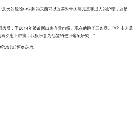
ck）说：“从犬的经验中学到的东西可以改善对骨肉瘤儿童和成人的护理，这是一
的厨房后，于2014年被诊断出患有骨肉瘤。现在他跳了三条腿。他的主人盖
“如果奥利再次患上肿瘤，我很乐意为他签约进行这项研究。”
瘤
治疗的更多信息。