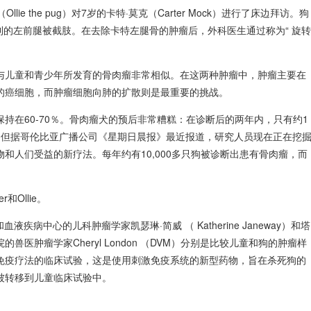
llie the pug）对7岁的卡特·莫克（Carter Mock）进行了床边拜访。狗
利的左前腿被截肢。在去除卡特左腿骨的肿瘤后，外科医生通过称为“
旋转
与儿童和青少年所发育的骨肉瘤非常相似。在这两种肿瘤中，肿瘤主要在
的癌细胞，而肿瘤细胞向肺的扩散则是最重要的挑战。
持在60-70％。骨肉瘤犬的预后非常糟糕：在诊断后的两年内，只有约1
。但据
哥伦比亚广播公司《星期日晨报》
最近报道，研究人员现在正在挖
和人们受益的新疗法。每年约有10,000多只狗被诊断出患有骨肉瘤，而
r和Ollie。
和血液疾病中心的
儿科肿瘤学家
凯瑟琳·简威
（
Katherine Janeway）
和
塔
院的
兽医肿瘤学家
Cheryl London
（DVM）分别是比较儿童和狗的肿瘤样
免疫疗法的
临床试验，这是使用刺激免疫系统的新型药物，旨在杀死狗的
被转移到儿童临床试验中。