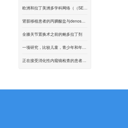
欧洲和拉丁美洲多学科网络（（SELNET））中肉瘤的观察性研究，用于质量评估。
肾脏移植患者的丙膦酸盐与denosumab
全膝关节置换术之前的鲍多拉丁剂
一项研究，比较儿童，青少年和年轻人，具有或不使用Lenvatinib的ifosfamide和Etoposide的功效和安全性
正在接受消化性内窥镜检查的患者中自我报告的非纤维小麦敏感性（NCW）