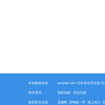
本站数据来源：
usnews.com
日本厚生劳动省
日
相关查询：
就医指南
药品问答
最新医生信息:
渡邊剛
宮崎総一郎
溝上裕士