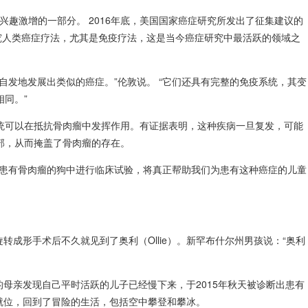
肿瘤学兴趣激增的一部分。 2016年底，美国国家癌症研究所发出了征集建议的
究人类癌症疗法，尤其是免疫疗法，这是当今癌症研究中最活跃的领域之
自发地发展出类似的癌症。”伦敦说。 “它们还具有完整的免疫系统，其变
同。”
统可以在抵抗骨肉瘤中发挥作用。有证据表明，这种疾病一旦复发，可能
部，从而掩盖了骨肉瘤的存在。
在患有骨肉瘤的狗中进行临床试验，将真正帮助我们为患有这种癌症的儿童
旋转成形手术后不久就见到了奥利（Ollie）。新罕布什尔州男孩说：“奥利
他的母亲发现自己平时活跃的儿子已经慢下来，于2015年秋天被诊断出患有
腿就位，回到了冒险的生活，包括空中攀登和攀冰。