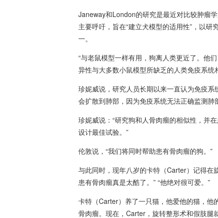
Janeway和London的研究是最近对比较
主要呼吁，旨在“建立犬模型的适用性”，以研
一。
“与老鼠模型一样有用，狗离人类更近了。他们
异性与大多数小鼠模型所缺乏的人类免疫系统相
珍妮威说，研究人员长期以来一直认为免疫系
会扩散到肺部，因为免疫系统无法正确监测肺
珍妮威说：“研究狗和人骨肉瘤的相似性，并
设计最佳试验。”
伦敦说，“我们将同时帮助患有骨肉瘤的狗。”
与此同时，现年八岁的卡特（Carter）记得在
患有骨肉瘤真是太酷了。” “他绝对很可爱。”
卡特（Carter）养了一只猫，他爱他的猫，
骨肉瘤。现在，Carter，旋转整形术和假肢