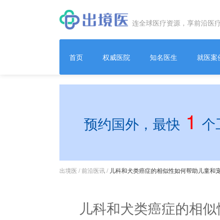
连全球医疗资源，享前沿医
首页
权威医院
知名医生
就医案
1
预约国外，最快
个
出境医
/
前沿医讯
/
儿科和犬类癌症的相似性如何帮助儿童和
儿科和犬类癌症的相似