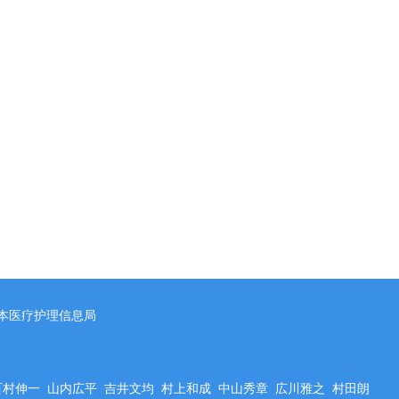
本医疗护理信息局
百村伸一
山内広平
吉井文均
村上和成
中山秀章
広川雅之
村田朗