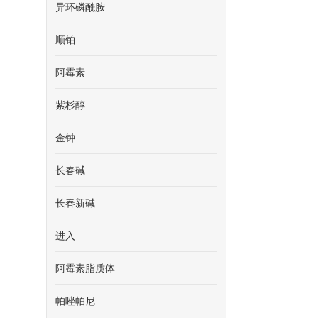
异环磷酰胺
顺铂
阿霉素
紫杉醇
金钟
掘
长春碱
长春新碱
进入
阿霉素脂质体
帕唑帕尼