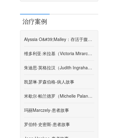
治疗案例
Alyssia O&#39;Malley：存活于腹膜后肉瘤的第4阶段
维多利亚·米拉基（Victoria Mirarchi）-患者故事
朱迪思·英格拉汉（Judith Ingraham）-患者故事
凯瑟琳·罗森伯格-病人故事
米歇尔·帕兰德罗（Michelle Palandro）-患者故事
玛丽Marczely-患者故事
罗伯特·史密斯-患者故事