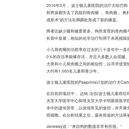
2016年3月，
波士顿儿童医院
的治疗犬哈巴狗（O
和男孩都失去了四肢到
骨肉瘤
，
骨肉瘤
。奥
成形术”的方法在脚踝处形成了新的膝盖。
两者比缺少腿和被爱更多。狗所发育的骨肉瘤
长骨中发展，相似的化学治疗剂用于杀死残留
小儿骨肉瘤的治愈率在过去的三十多年中一直保
0％的存活率能够存活，并且大多数人会屈服
犬类和小儿骨肉瘤之间的相似性，以寻求使宠物
大约有1,000名儿童和青少年。
波士顿儿童医院的
Pawprints
计划的治疗犬Carte
在目前的项目中，
达纳-法伯/波士顿儿童癌症
夫茨大学医学中心
和
塔夫茨大学卡明斯兽医学
本中的遗传异常，以发现常见的途径，并开展
癌细胞。在分析结果之后，最有前途的方法将
Janeway说：“来自狗的数据非常有价值。”