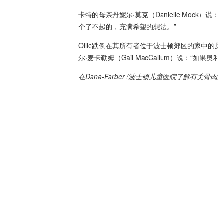
卡特的母亲丹妮尔·莫克（Danielle Mo
个了不起的，充满希望的想法。”
Ollie跌倒在其所有者位于波士顿郊区的家中
尔·麦卡勒姆（Gail MacCallum）说：
在Dana-Farber /波士顿儿童医院了解有关
骨肉