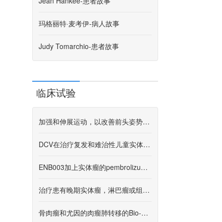
Jean Hankee-患者故事
玛格丽特·麦考伊-病人故事
Judy Tomarchio-患者故事
临床试验
加强和伸展运动，以改善前头姿势和圆润的肩膀
DCV在治疗复发和难治性儿童实体瘤中
ENB003加上实体瘤的pembrolizumab期1b/2a
治疗患有晚期实体瘤，淋巴瘤或组织细胞疾病的患者IDH1突变（小儿匹配治疗试验）
骨肉瘤和尤因的肉瘤肺转移的Bio-11006