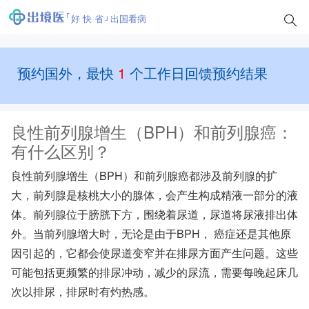
好 快 省
出国看病
预约国外，最快
1
个工作日回馈预约结果
良性前列腺增生（BPH）和前列腺癌：
有什么区别？
良性前列腺增生（BPH）和
前列腺癌
都涉及
前列腺的
扩
大，前列腺是核桃大小的腺体，会产生构成精液一部分的液
体。前列腺位于膀胱下方，围绕着尿道，尿道将尿液排出体
外。当前列腺增大时，无论是由于BPH，
癌症
还是其他原
因引起的，它都会使尿道变窄并在排尿方面产生问题。这些
可能包括更频繁的排尿冲动，减少的尿流，需要每晚起床几
次以排尿，排尿时有灼热感。