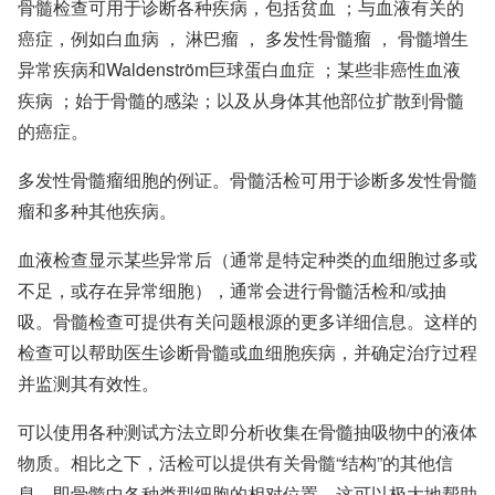
骨髓检查可用于诊断各种疾病，包括
贫血
；与血液有关的
癌症，例如
白血病
，
淋巴瘤
，
多发性骨髓瘤
，
骨髓增生
异常疾病
和
Waldenström巨球蛋白血症
；某些
非癌性血液
疾病
；始于骨髓的感染；以及从身体其他部位扩散到骨髓
的癌症。
多发性骨髓瘤细胞的例证。骨髓活检可用于诊断多发性骨髓
瘤和多种其他疾病。
血液检查显示某些异常后（通常是特定种类的血细胞过多或
不足，或存在异常细胞），通常会进行骨髓活检和/或抽
吸。骨髓检查可提供有关问题根源的更多详细信息。这样的
检查可以帮助医生诊断骨髓或血细胞疾病，并确定治疗过程
并监测其有效性。
可以使用各种测试方法立即分析收集在骨髓抽吸物中的液体
物质。相比之下，活检可以提供有关骨髓“结构”的其他信
息，即骨髓中各种类型细胞的相对位置，这可以极大地帮助