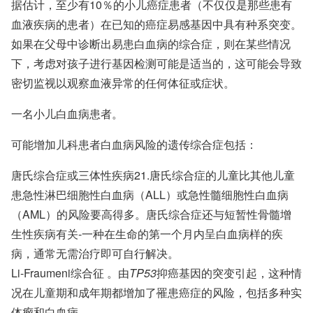
据估计，至少有10％的小儿癌症患者（不仅仅是那些患有
血液疾病的患者）在已知的癌症易感基因中具有种系突变。
如果在父母中诊断出易患白血病的综合症，则在某些情况
下，考虑对孩子进行基因检测可能是适当的，这可能会导致
密切监视以观察血液异常的任何体征或症状。
一名小儿白血病患者。
可能增加儿科患者白血病风险的遗传综合症包括：
唐氏综合症或三体性疾病21.唐氏综合症的儿童比其他儿童
患急性淋巴细胞性白血病（ALL）或急性髓细胞性白血病
（AML）的风险要高得多。唐氏综合症还与短暂性骨髓增
生性疾病有关-一种在生命的第一个月内呈白血病样的疾
病，通常无需治疗即可自行解决。
Li-Fraumeni综合征
。由
TP53
抑癌基因的突变引起，这种情
况在儿童期和成年期都增加了罹患癌症的风险，包括多种实
体瘤和白血病。