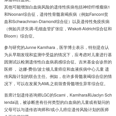
其他可能增加白血病风险的遗传性疾病包括神经纤维瘤病1
和Noonan综合征，遗传性骨髓衰竭疾病（例如Fanconi贫
血和Schwachman-Diamond综合征）以及遗传性免疫疾病
（例如共济失调-毛细血管扩张症，Wiskott-Aldrich综合征和
Bloom）综合症。
参与研究的
Junne Kamihara，医学博士表示，
特别是在认
为从早期发现和监测中受益的情况下，应考虑对儿童进行基
因测试以检测遗传性白血病易感综合征。吉米基金会诊所的
医师
，
达娜-费伯/波士顿儿童癌症和血液疾病中心儿童
遗
传风险计划的
联合主任。例如，在许多骨髓衰竭综合症的情
况下，可以在发展为AML之前筛查骨髓增生异常综合症。
首席计划遗传咨询师LGC的Scami，Kamihara和Jaclyn Sch
ienda说，被诊断患有任何类型的白血病的儿童或有疑问的
父母可以与遗传咨询师和/或小儿癌症遗传风险计划的医师