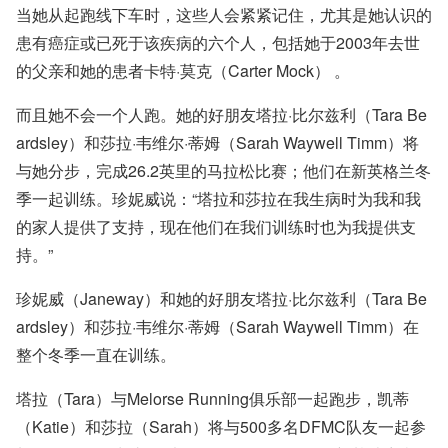
当她从起跑线下车时，这些人会紧紧记住，尤其是她认识的
患有癌症或已死于该疾病的六个人，包括她于2003年去世
的父亲和她的患者
卡特·莫克（Carter Mock）
。
而且她不会一个人跑。她的好朋友塔拉·比尔兹利（Tara Be
ardsley）和莎拉·韦维尔·蒂姆（Sarah Waywell Timm）将
与她分步，完成26.2英里的马拉松比赛；他们在新英格兰冬
季一起训练。珍妮威说：“塔拉和莎拉在我生病时为我和我
的家人提供了支持，现在他们在我们训练时也为我提供支
持。”
珍妮威（Janeway）和她的好朋友塔拉·比尔兹利（Tara Be
ardsley）和莎拉·韦维尔·蒂姆（Sarah Waywell Timm）在
整个冬季一直在训练。
塔拉（Tara）与Melorse Running俱乐部一起跑步，凯蒂
（Katie）和莎拉（Sarah）将与500多名DFMC队友一起参