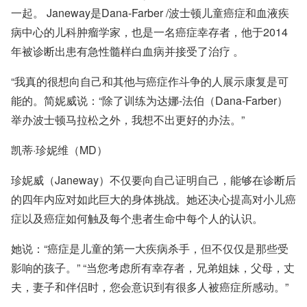
一起。 Janeway是
Dana-Farber /波士顿儿童癌症和血液疾
病中心
的儿科肿瘤学家，也是一名癌症幸存者，他于2014
年被诊断出患有
急性髓样白血病
并接受了
治疗
。
“我真的很想向自己和其他与癌症作斗争的人展示康复是可
能的。简妮威说：“除了训练为达娜-法伯（Dana-Farber）
举办波士顿马拉松之外，我想不出更好的办法。”
凯蒂·珍妮维（MD）
珍妮威（Janeway）不仅要向自己证明自己，能够在诊断后
的四年内应对如此巨大的身体挑战。她还决心提高对小儿癌
症以及癌症如何触及每个患者生命中每个人的认识。
她说：“癌症是儿童的第一大疾病杀手，但不仅仅是那些受
影响的孩子。” “当您考虑所有幸存者，兄弟姐妹，父母，丈
夫，妻子和伴侣时，您会意识到有很多人被癌症所感动。”