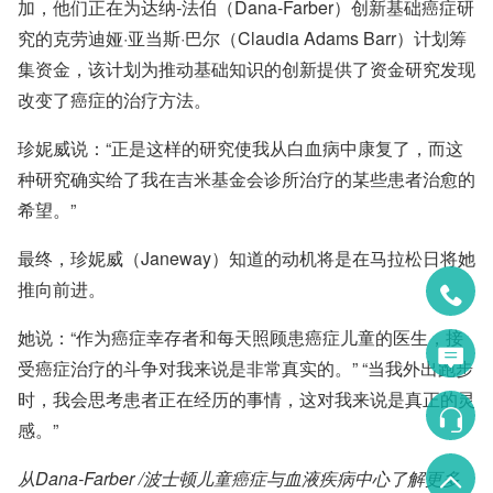
加，他们正在为达纳-法伯（Dana-Farber）创新基础癌症研
究的克劳迪娅·亚当斯·巴尔（Claudia Adams Barr）计划筹
集资金，该计划为推动基础知识的创新提供了资金研究发现
改变了癌症的治疗方法。
珍妮威说：“正是这样的研究使我从白血病中康复了，而这
种研究确实给了我在吉米基金会诊所治疗的某些患者治愈的
希望。”
最终，珍妮威（Janeway）知道的动机将是在马拉松日将她
推向前进。
她说：“作为癌症幸存者和每天照顾患癌症儿童的医生，接
受癌症治疗的斗争对我来说是非常真实的。” “当我外出跑步
时，我会思考患者正在经历的事情，这对我来说是真正的灵
感。”
从
Dana-Farber /波士顿儿童癌症与血液疾病中心
了解更多