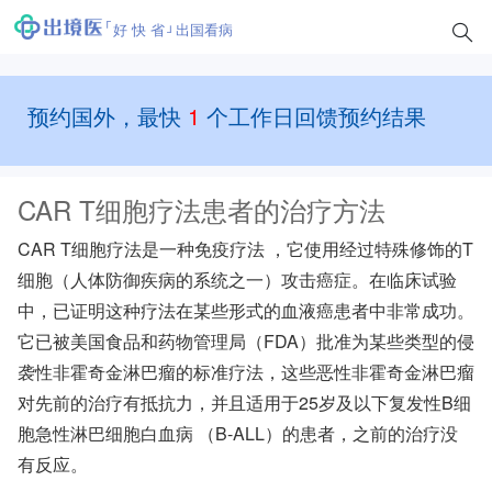
好 快 省
出国看病
预约国外，最快
1
个工作日回馈预约结果
CAR T细胞疗法患者的治疗方法
CAR T细胞疗法
是一种
免疫疗法
，它使用经过特殊修饰的T
细胞（人体防御疾病的系统之一）攻击癌症。在临床试验
中，已证明这种疗法在某些形式的血液癌患者中非常成功。
它已被美国食品和药物管理局（FDA）批准为某些类型的侵
袭性
非霍奇金淋巴瘤的
标准疗法，这些恶性
非霍奇金淋巴瘤
对先前的治疗有抵抗力，并且适用于25岁及以下复发性B细
胞急性淋巴细胞
白血病
（B-ALL）的患者，之前的治疗没
有反应。