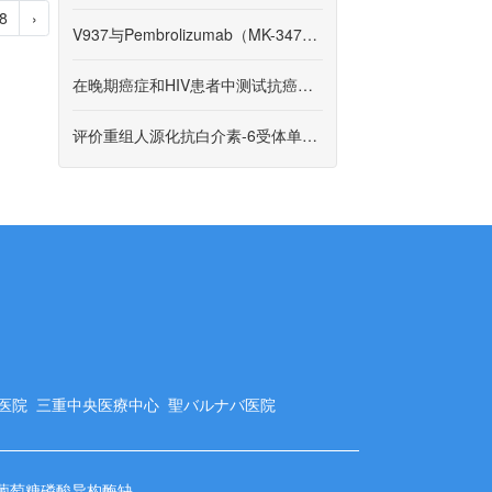
8
›
V937与Pembrolizumab（MK-3475）联合使用的V937研究（V937-013）的参与者（MK-3475）
在晚期癌症和HIV患者中测试抗癌药物XL184（Cabozantinib）和Nivolumab的组合
评价重组人源化抗白介素-6受体单克隆抗体注射液用于治疗特发性多中心型Castleman病（iMCD）患者中有效性和安全性的单臂、开放性、多中心IIa期临床研究
字医院
三重中央医療中心
聖バルナバ医院
葡萄糖磷酸异构酶缺乏症