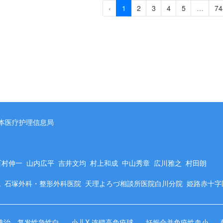
‹
1
2
3
4
5
…
74
本医疗护理信息局
百村伸一
山内広平
吉井文均
村上和成
中山秀章
広川雅之
村田朗
院
石塚外科・整形外科医院
天理よろづ相談所医院白川分院
姫路赤十
难治、复发性急性白血病
小儿X-连锁高免疫球蛋白M血症
妊娠合并免疫性血小板减少症