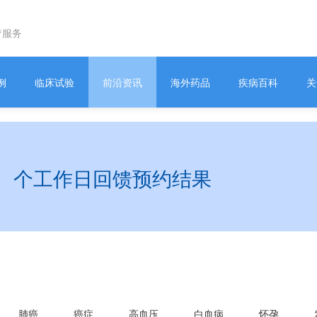
疗服务
例
临床试验
前沿资讯
海外药品
疾病百科
关
1
个工作日回馈预约结果
肺癌
癌症
高血压
白血病
怀孕