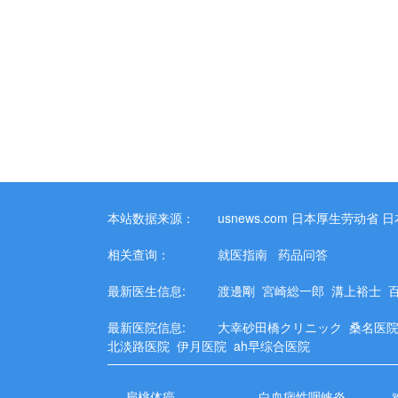
本站数据来源：
usnews.com
日本厚生劳动省
日
相关查询：
就医指南
药品问答
最新医生信息:
渡邊剛
宮崎総一郎
溝上裕士
最新医院信息:
大幸砂田橋クリニック
桑名医
北淡路医院
伊月医院
ah早综合医院
扁桃体癌
白血病性咽峡炎