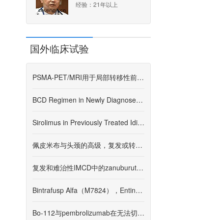
经验：21年以上
国外临床试验
PSMA-PET/MRI用于局部转移性前列腺癌患者的放射治疗计划：一项试点研究
BCD Regimen in Newly Diagnosed Idiopathic Multicentric Castleman's Disease (iMCD)
Sirolimus in Previously Treated Idiopathic Multicentric Castleman Disease
佩皮米布与头颈的高级，复发或转移性鳞状细胞癌中的pepbrolizumab结合使用（主题B84）
复发和难治性IMCD中的zanuburutinib：一项前瞻性，单中心的单臂试验（IMCD）
Bintrafusp Alfa（M7824），Entinostat和NHS-IL12（M9241）组合的I/II期试验
Bo-112与pembrolizumab在无法切除的恶性黑色素瘤中（Spotlight203）