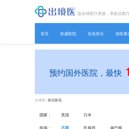
连全球医疗资源，享前沿医
首页
权威医院
知名医生
就医案
预约国外医院，最快
出境医
/
前沿医讯
国家：
美国
日本
疾病：
不限
乳腺癌
淋巴瘤