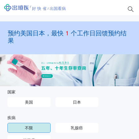
好 快 省
出国看病
预约美国日本，最快
1
个工作日回馈预约结
果
国家
美国
日本
疾病
不限
乳腺癌