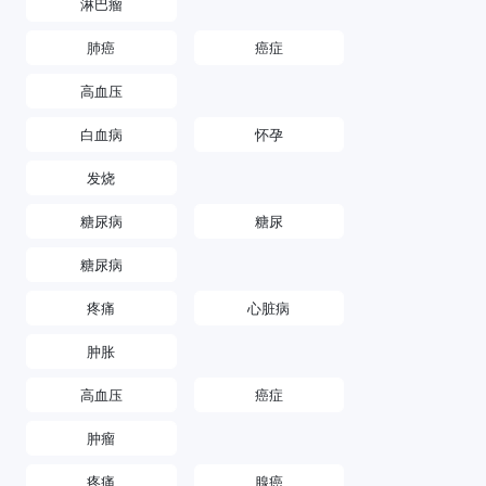
淋巴瘤
肺癌
癌症
高血压
白血病
怀孕
发烧
糖尿病
糖尿
糖尿病
疼痛
心脏病
肿胀
高血压
癌症
肿瘤
疼痛
腺癌